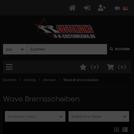
Alle
SUCHEN
(
0
)
(
0
)
Startseite
Katalog
Bremsen
Wave Bremsscheiben
Wave Bremsscheiben
Sortieren nach ...
Artikel pro Seite