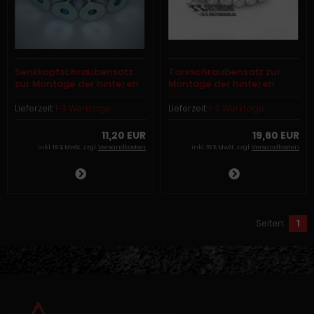
Senkkopfschraubensatz
Torxschraubensatz zur
zur Montage der hinteren
Montage der hinteren
Bremsscheibe für Buell S1 -
Bremsscheibe für Buell XB
M2 und X1 Modelle
Modelle
Lieferzeit:
1-3 Werktage
Lieferzeit:
1-3 Werktage
11,20 EUR
19,60 EUR
inkl. 19 % MwSt. zzgl.
Versandkosten
inkl. 19 % MwSt. zzgl.
Versandkosten
Seiten:
1