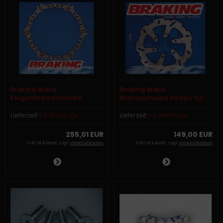
Braking Wave
Braking Wave
Felgenbremsscheibe
Bremsscheibe hinten für
vorne für alle Buell XB
alle Buell XB Modelle
Modelle
Lieferzeit:
1-3 Werktage
Lieferzeit:
1-3 Werktage
255,01 EUR
149,00 EUR
inkl. 19 % MwSt. zzgl.
Versandkosten
inkl. 19 % MwSt. zzgl.
Versandkosten