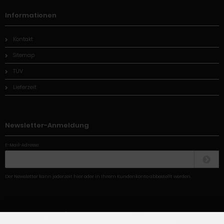
Informationen
Kontakt
Sitemap
TÜV
Lieferzeit
Newsletter-Anmeldung
E-Mail-Adresse:
Der Newsletter kann jederzeit hier oder in Ihrem Kundenkonto abbestellt werden.
R + R Customizing © 2026 | Template © 2009-2026 by
mod
ified eCommerce Shopsoftware
mod
ified eCommerce Shopsoftware © 2009-2026