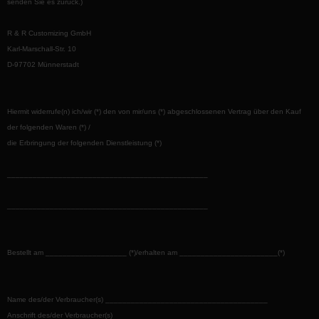
senden Sie es zurück.)
R & R Customizing GmbH
Karl-Marschall-Str. 10
D-97702 Münnerstadt
Hiermit widerrufe(n) ich/wir (*) den von mir/uns (*) abgeschlossenen Vertrag über den Kauf
der folgenden Waren (*) /
die Erbringung der folgenden Dienstleistung (*)
_______________________________________________
_______________________________________________
Bestellt am ___________________ (*)/erhalten am _______________________(*)
Name des/der Verbraucher(s) ______________________________________
Anschrift des/der Verbraucher(s)