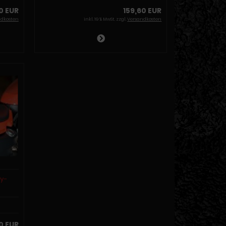
00 EUR
159,60 EUR
ndkosten
inkl. 19 % MwSt. zzgl.
Versandkosten
ey-
0 EUR