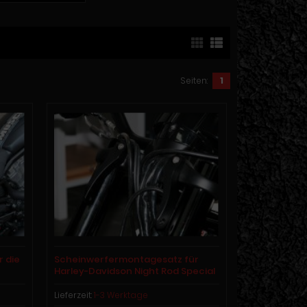
Seiten:
1
r die
Scheinwerfermontagesatz für
e
Harley-Davidson Night Rod Special
ab Modelljahr 2012
Lieferzeit:
1-3 Werktage