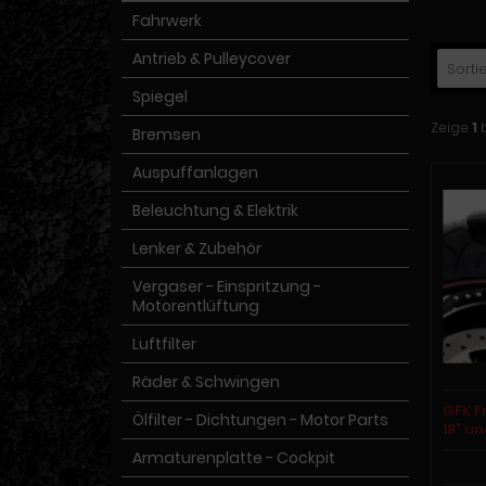
Fahrwerk
Antrieb & Pulleycover
Sortie
Spiegel
Zeige
1
Bremsen
Auspuffanlagen
Beleuchtung & Elektrik
Lenker & Zubehör
Vergaser - Einspritzung -
Motorentlüftung
Luftfilter
Räder & Schwingen
GFK F
Ölfilter - Dichtungen - Motor Parts
18" u
Armaturenplatte - Cockpit