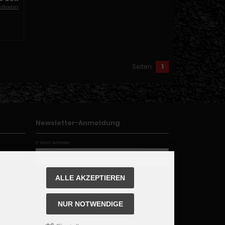
ndkosten
Seiten:
1
Newsletter-Anmeldung
E-Mail-Adresse:
Der Newsletter kann jederzeit hier oder in Ihrem Kunden
ALLE AKZEPTIEREN
konto abbestellt werden.
NUR NOTWENDIGE