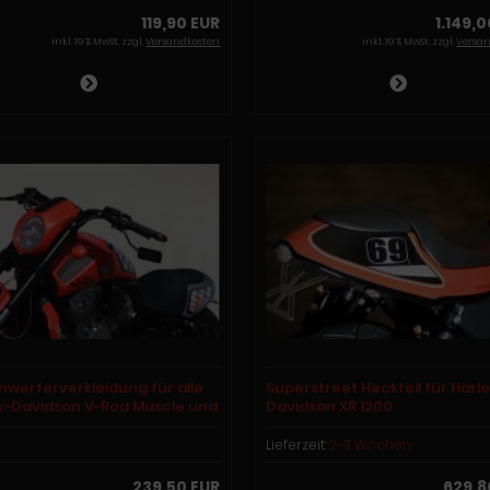
119,90 EUR
1.149,
inkl. 19 % MwSt. zzgl.
Versandkosten
inkl. 19 % MwSt. zzgl.
Versa
nwerferverkleidung für alle
Superstreet Heckteil für Harl
y-Davidson V-Rod Muscle und
Davidson XR 1200
 - VRSCB Modelle
Lieferzeit:
2-3 Wochen
239,50 EUR
629,8