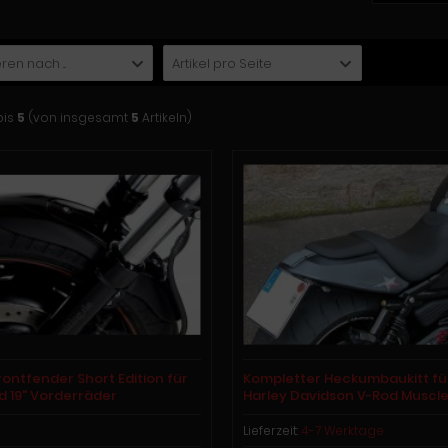
ren nach ...
Artikel pro Seite
bis
5
(von insgesamt
5
Artikeln)
rontfender Short Edition für
Kompletter Heckumbaukitt fü
nd 19" Vorderräder
Harley Davidson V-Rod Muscl
Lieferzeit:
4-7 Werktage