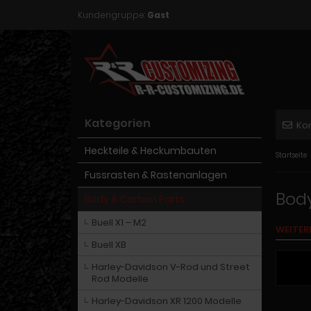
Kundengruppe:
Gast
Kategorien
Ko
Heckteile & Heckumbauten
Startseite
Fussrasten & Rastenanlagen
Body
Body & Carbon Parts
Buell X1 – M2
WEITER
Buell XB
Harley-Davidson V-Rod und Street
Rod Modelle
Harley-Davidson XR 1200 Modelle