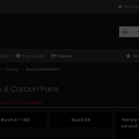
Startse
Alle
ntakt
Impressum
Kasse
Me
Katalog
Body & Carbon Parts
 & Carbon Parts
E UNTERKATEGORIEN:
Buell X1 – M2
Buell XB
Harley
od und 