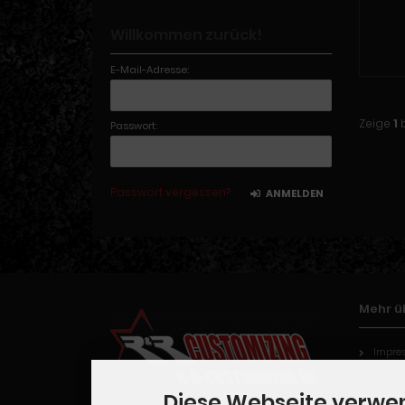
Willkommen zurück!
E-Mail-Adresse:
Zeige
1
Passwort:
Passwort vergessen?
ANMELDEN
Mehr üb
Impre
Liefer
Diese Webseite verwe