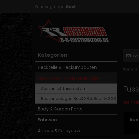
Kundengruppe:
Gast
Kategorien
Ko
Heckteile & Heckumbauten
Startseite
Fussrasten & Rastenanlagen
Fus
Austauschfussrasten
Rastenanlagen Buell XB & Buell M2 S3
WEITER
Body & Carbon Parts
Fahrwerk
Aus
Antrieb & Pulleycover