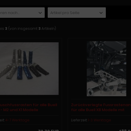
ren nach ...
Artikel pro Seite
bis
3
(von insgesamt
3
Artikeln)
uschfussrasten für alle Buell
Zurückverlegte Fussrastenan
3 - M2 und X1 Modelle
für alle Buell XB Modelle mit
Excenterverstellung
eit:
4-7 Werktage
Lieferzeit:
1-3 Werktage