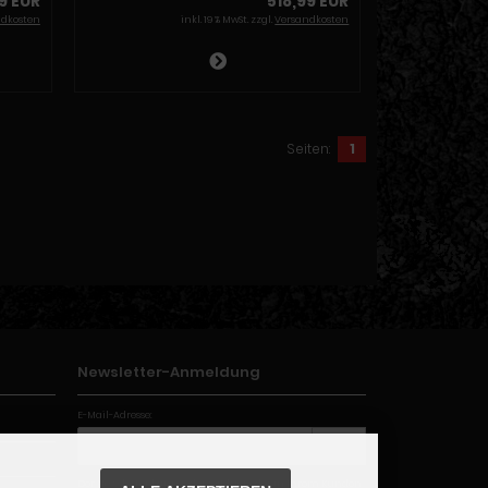
9 EUR
518,99 EUR
ndkosten
inkl. 19 % MwSt. zzgl.
Versandkosten
Seiten:
1
Newsletter-Anmeldung
E-Mail-Adresse:
Der Newsletter kann jederzeit hier oder in Ihrem Kunden