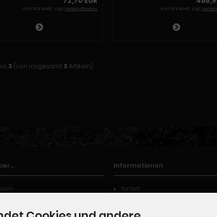
72,70 EUR
488,9
inkl. 19 % MwSt. zzgl.
Versandkosten
inkl. 19 % MwSt. zzgl.
Versa
bis
3
(von insgesamt
3
Artikeln)
er...
Informationen
ssum
Kontakt
- und Versandkosten
Sitemap
ndet Cookies und andere