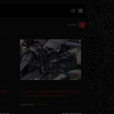
Seiten:
1
lage
Zurückverlegte Fussrastenanlage
für alle Buell XB Modelle mit
Excenterverstellung individuell
Serie.
Lieferzeit:
2 Wochen