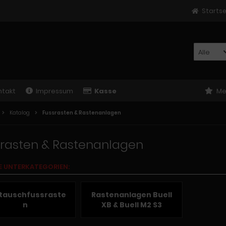
Startse
Alle
ntakt
Impressum
Kasse
Me
Katalog
Fussrasten & Rastenanlagen
srasten & Rastenanlagen
E UNTERKATEGORIEN:
tauschfussraste
Rastenanlagen Buell
n
XB & Buell M2 S3