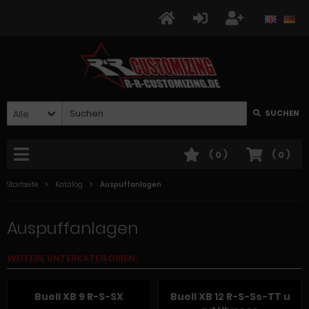
Alle
SUCHEN
(
0
)
(
0
)
Startseite
Katalog
Auspuffanlagen
Auspuffanlagen
WEITERE UNTERKATEGORIEN:
Buell XB 9 R-S-SX
Buell XB 12 R-S-Ss-TT u