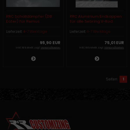
RRC Schalldämpfer (DB
RRC Aluminium Endkappen
Eater) für Remus
für alle Sebring V-Rod
Endschalldämpfer RRC
Schalldämpfer. Kompletter
S040
Kitt inkl. V2A Schrauben
Lieferzeit:
4-7 Werktage
Lieferzeit:
4-7 Werktage
95,90 EUR
75,01 EUR
inkl. 19 % MwSt. zzgl.
Versandkosten
inkl. 19 % MwSt. zzgl.
Versandkosten
Seiten:
1