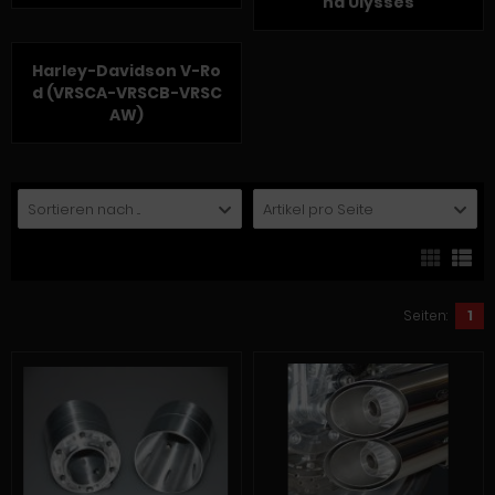
nd Ulysses
Harley-Davidson V-Ro
d (VRSCA-VRSCB-VRSC
AW)
Sortieren nach ...
Artikel pro Seite
Seiten:
1