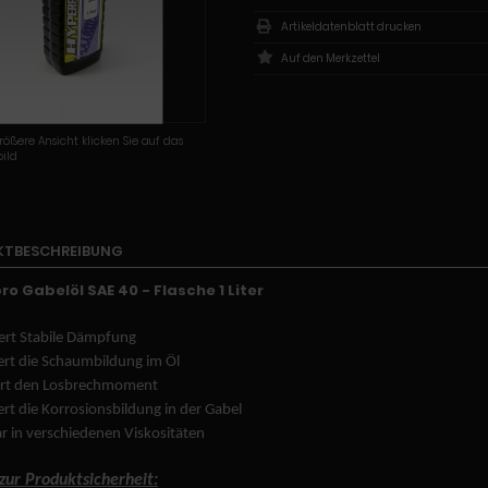
Artikeldatenblatt drucken
rößere Ansicht klicken Sie auf das
ild
KTBESCHREIBUNG
o Gabelöl SAE 40 - Flasche 1 Liter
ert Stabile Dämpfung
ert die Schaumbildung im Öl
iert den Losbrechmoment
ert die Korrosionsbildung in der Gabel
ar in verschiedenen Viskositäten
 zur Produktsicherheit: