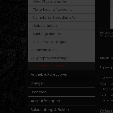
Orig. Stossdämpfer
Tieferlegung / Lowering
Komplette Stossdämpfer
Gabelbrücken
Für eine g
Lenkungsdämpfer
Vorschaub
Scheinwerferträger
Stenzelstütze
Hyperpro Werkzeuge
PRODU
Hyperpro Gabelöl
Hyperpr
Antrieb & Pulleycover
-Garanti
Spiegel
-Verring
-Elimin
Bremsen
-Verring
Auspuffanlagen
-Lieferb
Beleuchtung & Elektrik
Details