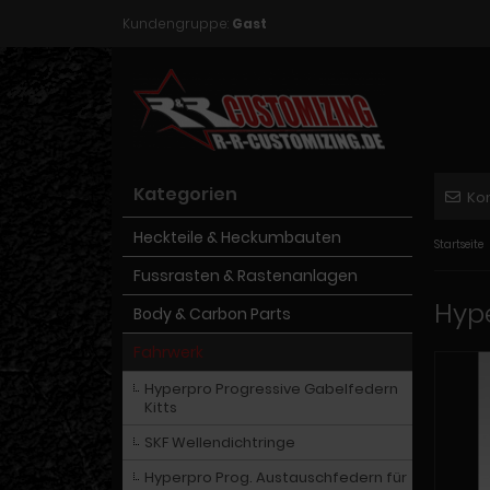
Kundengruppe:
Gast
Kategorien
Ko
Heckteile & Heckumbauten
Startseite
Fussrasten & Rastenanlagen
Hype
Body & Carbon Parts
Fahrwerk
Hyperpro Progressive Gabelfedern
Kitts
SKF Wellendichtringe
Hyperpro Prog. Austauschfedern für