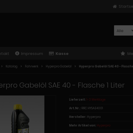
Startse
Alle
ntakt
Impressum
Kasse
Me
Katalog
Fahrwerk
Hyperpro Gabelöl
Hyperpro Gabelöl SAE 40 - Flasche 
rpro Gabelöl SAE 40 - Flasche 1 Liter
Lieferzeit:
1-3 Werktage
Art.Nr.:
RRC HYSAE4001
Hersteller:
Hyperpro
Mehr Artikel von:
Hyperpro