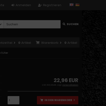
ite
Anmelden
Registrieren
SUCHEN
rkzettel
0
Artikel
Warenkorb
0
Artikel
1 Liter
22,96 EUR
inkl. 19 % MwSt. zzgl.
Versandkosten
IN DEN WARENKORB