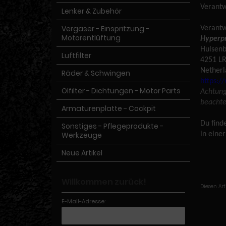
Verantw
Lenker & Zubehör
Vergaser - Einspritzung -
Verantw
Motorentlüftung
Hyperpr
Hulsenb
Luftfilter
4251 L
Netherl
Räder & Schwingen
https:
Ölfilter - Dichtungen - Motor Parts
Achtung
beachten
Armaturenplatte - Cockpit
Du find
Sonstiges - Pflegeprodukte -
Werkzeuge
in eine
Neue Artikel
Willkommen zurück!
Diesen Ar
E-Mail-Adresse: