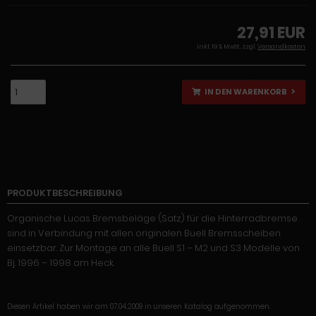
27,91 EUR
inkl. 19 % MwSt. zzgl.
Versandkosten
IN DEN WARENKORB
PRODUKTBESCHREIBUNG
Organische Lucas Bremsbeläge (Satz) für die Hinterradbremse
sind in Verbindung mit allen originalen Buell Bremsscheiben
einsetzbar. Zur Montage an alle Buell S1 – M2 und S3 Modelle von
Bj. 1996 – 1998 am Heck.
Diesen Artikel haben wir am 07.04.2009 in unseren Katalog aufgenommen.