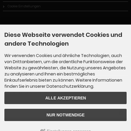
Cookie Einstellungen
Informationen
Diese Webseite verwendet Cookies und
andere Technologien
Kontakt
Sitemap
Wir verwenden Cookies und ähnliche Technologien, auch
von Drittanbietern, um die ordentliche Funktionsweise der
TÜV
Website zu gewährleisten, die Nutzung unseres Angebotes
Lieferzeit
zu analysieren und Ihnen ein bestmögliches
Einkaufserlebnis bieten zu können. Weitere Informationen
finden Sie in unserer Datenschutzerklärung.
Newsletter-Anmeldung
ALLE AKZEPTIEREN
E-Mail-Adresse:
NUR NOTWENDIGE
Der Newsletter kann jederzeit hier oder in Ihrem Kundenkonto abbestellt werden.